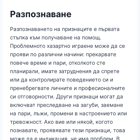
Разпознаване
Разпознаването на признаците е първата
стъпка към получаване на помощ.
Проблемното хазартно играене може да се
прояви по различни начини: прекарвате
повече време и пари, отколкото сте
планирали, имате затруднения да спрете
или да контролирате поведението си и
пренебрегвате личните и професионалните
си отговорности. Други признаци могат да
включват преследване на загуби, заемане
на пари, лъжи, промени в настроението или
тревожност. Ако вие или някой, когото
познавате, проявявате тези признаци, това
може да е индикация, че има проблем. В