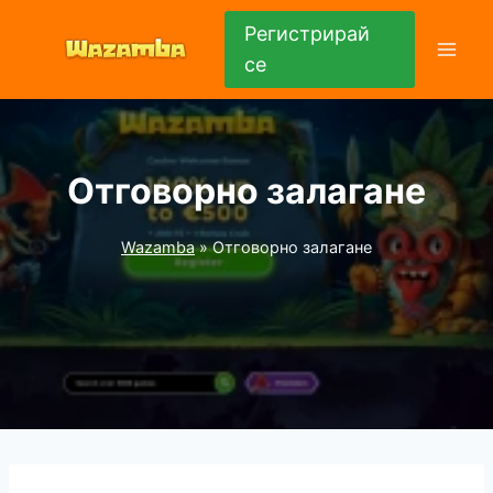
Към
Регистрирай
съдържанието
се
Отговорно залагане
Wazamba
»
Отговорно залагане