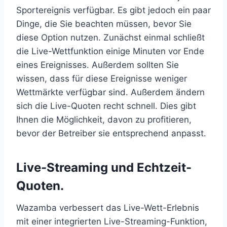
Sportereignis verfügbar. Es gibt jedoch ein paar
Dinge, die Sie beachten müssen, bevor Sie
diese Option nutzen. Zunächst einmal schließt
die Live-Wettfunktion einige Minuten vor Ende
eines Ereignisses. Außerdem sollten Sie
wissen, dass für diese Ereignisse weniger
Wettmärkte verfügbar sind. Außerdem ändern
sich die Live-Quoten recht schnell. Dies gibt
Ihnen die Möglichkeit, davon zu profitieren,
bevor der Betreiber sie entsprechend anpasst.
Live-Streaming und Echtzeit-
Quoten.
Wazamba verbessert das Live-Wett-Erlebnis
mit einer integrierten Live-Streaming-Funktion,