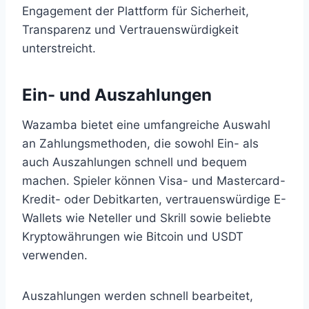
Engagement der Plattform für Sicherheit,
Transparenz und Vertrauenswürdigkeit
unterstreicht.
Ein- und Auszahlungen
Wazamba bietet eine umfangreiche Auswahl
an Zahlungsmethoden, die sowohl Ein- als
auch Auszahlungen schnell und bequem
machen. Spieler können Visa- und Mastercard-
Kredit- oder Debitkarten, vertrauenswürdige E-
Wallets wie Neteller und Skrill sowie beliebte
Kryptowährungen wie Bitcoin und USDT
verwenden.
Auszahlungen werden schnell bearbeitet,