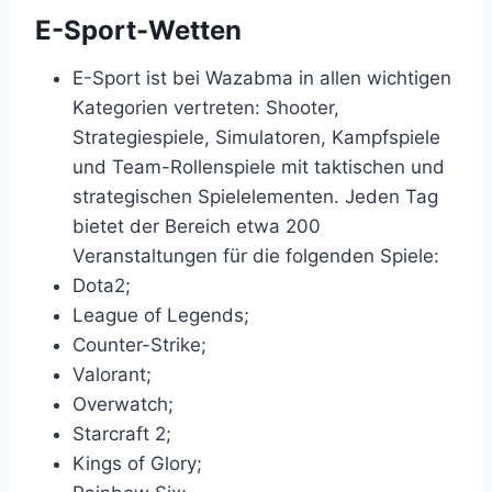
E-Sport-Wetten
E-Sport ist bei Wazabma in allen wichtigen
Kategorien vertreten: Shooter,
Strategiespiele, Simulatoren, Kampfspiele
und Team-Rollenspiele mit taktischen und
strategischen Spielelementen. Jeden Tag
bietet der Bereich etwa 200
Veranstaltungen für die folgenden Spiele:
Dota2;
League of Legends;
Counter-Strike;
Valorant;
Overwatch;
Starcraft 2;
Kings of Glory;