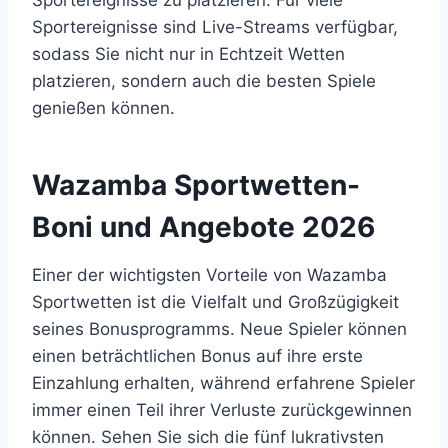
Sportereignisse zu platzieren. Für viele
Sportereignisse sind Live-Streams verfügbar,
sodass Sie nicht nur in Echtzeit Wetten
platzieren, sondern auch die besten Spiele
genießen können.
Wazamba Sportwetten-
Boni und Angebote 2026
Einer der wichtigsten Vorteile von Wazamba
Sportwetten ist die Vielfalt und Großzügigkeit
seines Bonusprogramms. Neue Spieler können
einen beträchtlichen Bonus auf ihre erste
Einzahlung erhalten, während erfahrene Spieler
immer einen Teil ihrer Verluste zurückgewinnen
können. Sehen Sie sich die fünf lukrativsten