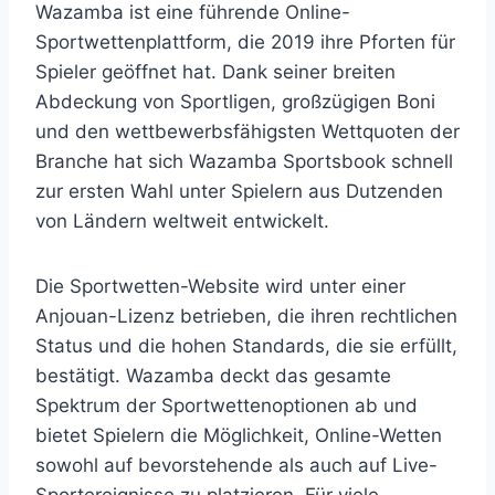
Wazamba ist eine führende Online-
Sportwettenplattform, die 2019 ihre Pforten für
Spieler geöffnet hat. Dank seiner breiten
Abdeckung von Sportligen, großzügigen Boni
und den wettbewerbsfähigsten Wettquoten der
Branche hat sich Wazamba Sportsbook schnell
zur ersten Wahl unter Spielern aus Dutzenden
von Ländern weltweit entwickelt.
Die Sportwetten-Website wird unter einer
Anjouan-Lizenz betrieben, die ihren rechtlichen
Status und die hohen Standards, die sie erfüllt,
bestätigt. Wazamba deckt das gesamte
Spektrum der Sportwettenoptionen ab und
bietet Spielern die Möglichkeit, Online-Wetten
sowohl auf bevorstehende als auch auf Live-