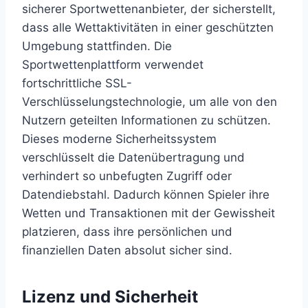
sicherer Sportwettenanbieter, der sicherstellt,
dass alle Wettaktivitäten in einer geschützten
Umgebung stattfinden. Die
Sportwettenplattform verwendet
fortschrittliche SSL-
Verschlüsselungstechnologie, um alle von den
Nutzern geteilten Informationen zu schützen.
Dieses moderne Sicherheitssystem
verschlüsselt die Datenübertragung und
verhindert so unbefugten Zugriff oder
Datendiebstahl. Dadurch können Spieler ihre
Wetten und Transaktionen mit der Gewissheit
platzieren, dass ihre persönlichen und
finanziellen Daten absolut sicher sind.
Lizenz und Sicherheit