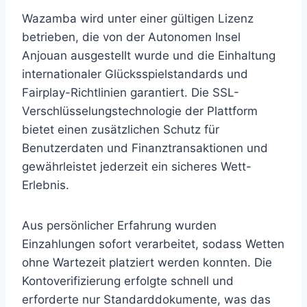
Wazamba wird unter einer gültigen Lizenz
betrieben, die von der Autonomen Insel
Anjouan ausgestellt wurde und die Einhaltung
internationaler Glücksspielstandards und
Fairplay-Richtlinien garantiert. Die SSL-
Verschlüsselungstechnologie der Plattform
bietet einen zusätzlichen Schutz für
Benutzerdaten und Finanztransaktionen und
gewährleistet jederzeit ein sicheres Wett-
Erlebnis.
Aus persönlicher Erfahrung wurden
Einzahlungen sofort verarbeitet, sodass Wetten
ohne Wartezeit platziert werden konnten. Die
Kontoverifizierung erfolgte schnell und
erforderte nur Standarddokumente, was das