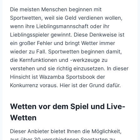
Die meisten Menschen beginnen mit
Sportwetten, weil sie Geld verdienen wollen,
wenn ihre Lieblingsmannschaft oder ihr
Lieblingsspieler gewinnt. Diese Denkweise ist
ein großer Fehler und bringt Wetter immer
wieder zu Fall. Sportwetten beginnen damit,
die Kernfunktionen und -werkzeuge zu
verstehen und sie richtig einzusetzen. In dieser
Hinsicht ist Wazamba Sportsbook der
Konkurrenz voraus. Hier ist der Grund dafür.
Wetten vor dem Spiel und Live-
Wetten
Dieser Anbieter bietet Ihnen die Möglichkeit,
aus über 30 verschiedenen Sportarten zu