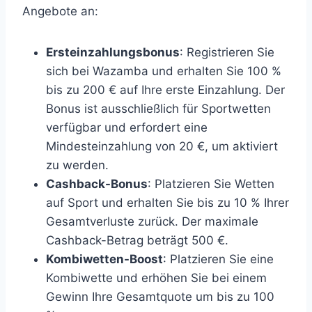
Angebote an:
Ersteinzahlungsbonus
: Registrieren Sie
sich bei Wazamba und erhalten Sie 100 %
bis zu 200 € auf Ihre erste Einzahlung. Der
Bonus ist ausschließlich für Sportwetten
verfügbar und erfordert eine
Mindesteinzahlung von 20 €, um aktiviert
zu werden.
Cashback-Bonus
: Platzieren Sie Wetten
auf Sport und erhalten Sie bis zu 10 % Ihrer
Gesamtverluste zurück. Der maximale
Cashback-Betrag beträgt 500 €.
Kombiwetten-Boost
: Platzieren Sie eine
Kombiwette und erhöhen Sie bei einem
Gewinn Ihre Gesamtquote um bis zu 100