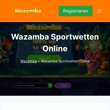
Zum
Inhalt
Registrieren
springen
Wazamba Sportwetten
Online
Wazamba
»
Wazamba Sportwetten Online