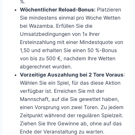
%.
Wöchentlicher Reload-Bonus:
Platzieren
Sie mindestens einmal pro Woche Wetten
bei Wazamba. Erfüllen Sie die
Umsatzbedingungen von 1x Ihrer
Ersteinzahlung mit einer Mindestquote von
1,50 und erhalten Sie einen 50 %-Bonus
von bis zu 500 €, nachdem Ihre Wetten
abgerechnet wurden.
Vorzeitige Auszahlung bei 2 Tore Voraus
:
Wählen Sie ein Spiel, für das diese Aktion
verfügbar ist. Erreichen Sie mit der
Mannschaft, auf die Sie gewettet haben,
einen Vorsprung von zwei Toren. Zu jedem
Zeitpunkt während der regulären Spielzeit.
Ziehen Sie Ihre Gewinne ab, ohne auf das
Ende der Veranstaltung zu warten.