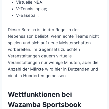
Virtuelle NBA;
V-Tennis Inplay;
V-Baseball.
Dieser Bereich ist in der Regel in der
Nebensaison beliebt, wenn echte Teams nicht
spielen und sich auf neue Meisterschaften
vorbereiten. Im Gegensatz zu echten
Veranstaltungen dauern virtuelle
Veranstaltungen nur wenige Minuten, aber die
Anzahl der Märkte wird hier in Dutzenden und
nicht in Hunderten gemessen.
Wettfunktionen bei
Wazamba Sportsbook