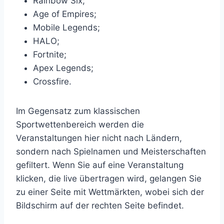
Rainbow Six;
Age of Empires;
Mobile Legends;
HALO;
Fortnite;
Apex Legends;
Crossfire.
Im Gegensatz zum klassischen
Sportwettenbereich werden die
Veranstaltungen hier nicht nach Ländern,
sondern nach Spielnamen und Meisterschaften
gefiltert. Wenn Sie auf eine Veranstaltung
klicken, die live übertragen wird, gelangen Sie
zu einer Seite mit Wettmärkten, wobei sich der
Bildschirm auf der rechten Seite befindet.