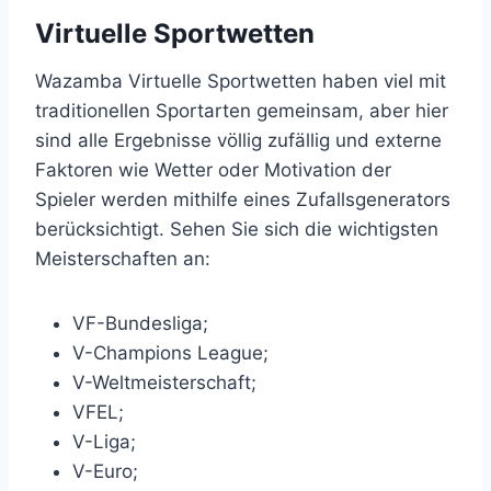
Virtuelle Sportwetten
Wazamba Virtuelle Sportwetten haben viel mit
traditionellen Sportarten gemeinsam, aber hier
sind alle Ergebnisse völlig zufällig und externe
Faktoren wie Wetter oder Motivation der
Spieler werden mithilfe eines Zufallsgenerators
berücksichtigt. Sehen Sie sich die wichtigsten
Meisterschaften an:
VF-Bundesliga;
V-Champions League;
V-Weltmeisterschaft;
VFEL;
V-Liga;
V-Euro;