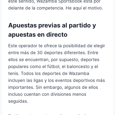
este sentido, Wazamba Sportsbook está por
delante de la competencia. He aquí el motivo.
Apuestas previas al partido y
apuestas en directo
Este operador te ofrece la posibilidad de elegir
entre más de 30 deportes diferentes. Entre
ellos se encuentran, por supuesto, deportes
populares como el fútbol, el baloncesto y el
tenis. Todos los deportes de Wazamba
incluyen las ligas y los eventos deportivos más
importantes. Sin embargo, algunos de ellos
incluso cuentan con divisiones menos
seguidas.