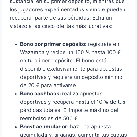
sustancial en su primer depósito, mientras que
los jugadores experimentados siempre pueden
recuperar parte de sus pérdidas. Echa un
vistazo a las cinco ofertas más lucrativas:
Bono por primer depósito:
regístrate en
Wazamba y recibe un 100 % hasta 100 €
en tu primer depósito. El bono está
disponible exclusivamente para apuestas
deportivas y requiere un depósito mínimo
de 20 € para activarse.
Bono cashback:
realiza apuestas
deportivas y recupera hasta el 10 % de tus
pérdidas totales. El importe máximo del
reembolso es de 500 €.
Boost acumulador:
haz una apuesta
acumulada y, si ganas, aumenta tus cuotas