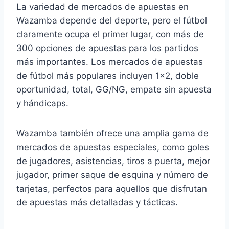
La variedad de mercados de apuestas en
Wazamba depende del deporte, pero el fútbol
claramente ocupa el primer lugar, con más de
300 opciones de apuestas para los partidos
más importantes. Los mercados de apuestas
de fútbol más populares incluyen 1×2, doble
oportunidad, total, GG/NG, empate sin apuesta
y hándicaps.
Wazamba también ofrece una amplia gama de
mercados de apuestas especiales, como goles
de jugadores, asistencias, tiros a puerta, mejor
jugador, primer saque de esquina y número de
tarjetas, perfectos para aquellos que disfrutan
de apuestas más detalladas y tácticas.