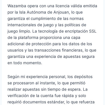
Wazamba opera con una licencia válida emitida
por la Isla Autónoma de Anjouan, lo que
garantiza el cumplimiento de las normas
internacionales de juego y las políticas de
juego limpio. La tecnología de encriptación SSL
de la plataforma proporciona una capa
adicional de protección para los datos de los
usuarios y las transacciones financieras, lo que
garantiza una experiencia de apuestas segura
en todo momento.
Según mi experiencia personal, los depósitos
se procesaron al instante, lo que permitió
realizar apuestas sin tiempo de espera. La
verificación de la cuenta fue rápida y solo
requirió documentos estándar, lo que refuerza