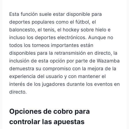
Esta función suele estar disponible para
deportes populares como el fútbol, el
baloncesto, el tenis, el hockey sobre hielo e
incluso los deportes electrónicos. Aunque no
todos los torneos importantes están
disponibles para la retransmisión en directo, la
inclusión de esta opción por parte de Wazamba
demuestra su compromiso con la mejora de la
experiencia del usuario y con mantener el
interés de los jugadores durante los eventos en
directo.
Opciones de cobro para
controlar las apuestas