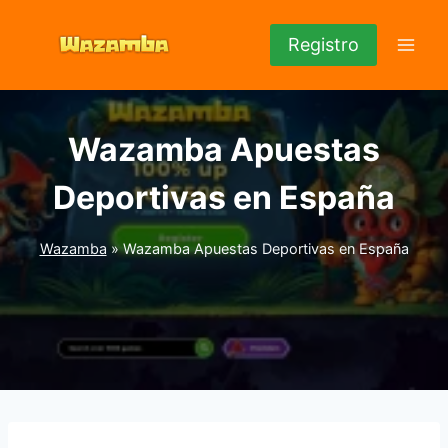
Saltar
al
Registro
contenido
Wazamba Apuestas
Deportivas en España
Wazamba
»
Wazamba Apuestas Deportivas en España