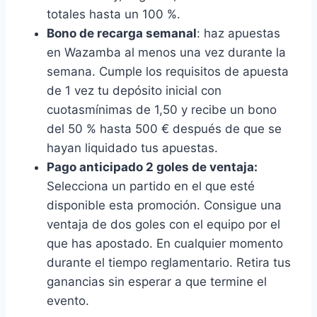
totales hasta un 100 %.
Bono de recarga semanal
: haz apuestas
en Wazamba al menos una vez durante la
semana. Cumple los requisitos de apuesta
de 1 vez tu depósito inicial con
cuotasmínimas de 1,50 y recibe un bono
del 50 % hasta 500 € después de que se
hayan liquidado tus apuestas.
Pago anticipado 2 goles de ventaja:
Selecciona un partido en el que esté
disponible esta promoción. Consigue una
ventaja de dos goles con el equipo por el
que has apostado. En cualquier momento
durante el tiempo reglamentario. Retira tus
ganancias sin esperar a que termine el
evento.