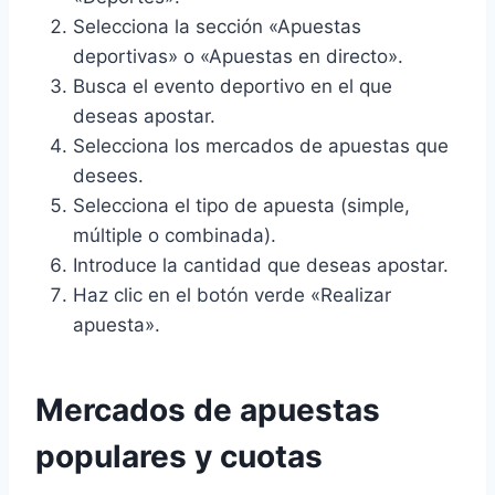
Selecciona la sección «Apuestas
deportivas» o «Apuestas en directo».
Busca el evento deportivo en el que
deseas apostar.
Selecciona los mercados de apuestas que
desees.
Selecciona el tipo de apuesta (simple,
múltiple o combinada).
Introduce la cantidad que deseas apostar.
Haz clic en el botón verde «Realizar
apuesta».
Mercados de apuestas
populares y cuotas