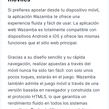
Si prefieres apostar desde tu dispositivo móvil,
la aplicación Wazamba te ofrece una
experiencia fluida y fácil de usar. La aplicación
web Wazamba es totalmente compatible con
dispositivos Android e iOS y ofrece las mismas
funciones que el sitio web principal.
Gracias a su diseño sencillo y su rápida
navegación, realizar apuestas a través del
móvil nunca ha sido tan fácil: con solo unos
pocos toques, estarás en el juego. Wazamba
también admite el juego móvil a través de una
versión basada en navegador y construida con
el protocolo HTML5, lo que garantiza un
rendimiento fluido en todos los sistemas