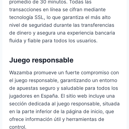
promedio de 30 minutos. Todas las
transacciones en línea se cifran mediante
tecnología SSL, lo que garantiza el más alto
nivel de seguridad durante las transferencias
de dinero y asegura una experiencia bancaria
fluida y fiable para todos los usuarios.
Juego responsable
Wazamba promueve un fuerte compromiso con
el juego responsable, garantizando un entorno
de apuestas seguro y saludable para todos los
jugadores en España. El sitio web incluye una
sección dedicada al juego responsable, situada
en la parte inferior de la página de inicio, que
ofrece información útil y herramientas de
control.