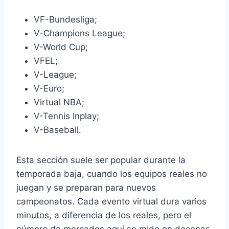
VF-Bundesliga;
V-Champions League;
V-World Cup;
VFEL;
V-League;
V-Euro;
Virtual NBA;
V-Tennis Inplay;
V-Baseball.
Esta sección suele ser popular durante la
temporada baja, cuando los equipos reales no
juegan y se preparan para nuevos
campeonatos. Cada evento virtual dura varios
minutos, a diferencia de los reales, pero el