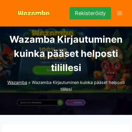
Siirry
sisältöön
Rekisteröidy
Wazamba Kirjautuminen
kuinka pääset helposti
tilillesi
Wazamba
»
Wazamba Kirjautuminen kuinka pääset helposti
tilillesi