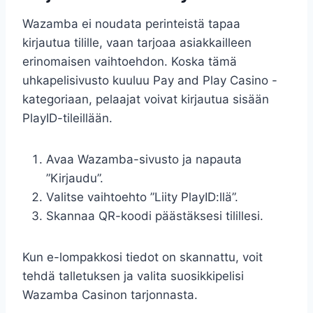
Wazamba ei noudata perinteistä tapaa
kirjautua tilille, vaan tarjoaa asiakkailleen
erinomaisen vaihtoehdon. Koska tämä
uhkapelisivusto kuuluu Pay and Play Casino -
kategoriaan, pelaajat voivat kirjautua sisään
PlayID-tileillään.
Avaa Wazamba-sivusto ja napauta
”Kirjaudu”.
Valitse vaihtoehto ”Liity PlayID:llä”.
Skannaa QR-koodi päästäksesi tilillesi.
Kun e-lompakkosi tiedot on skannattu, voit
tehdä talletuksen ja valita suosikkipelisi
Wazamba Casinon tarjonnasta.