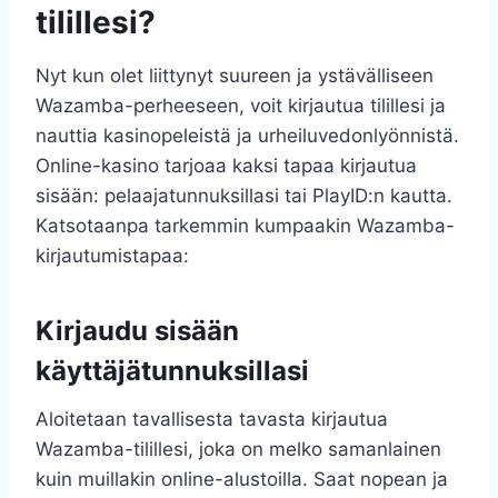
tilillesi?
Nyt kun olet liittynyt suureen ja ystävälliseen
Wazamba-perheeseen, voit kirjautua tilillesi ja
nauttia kasinopeleistä ja urheiluvedonlyönnistä.
Online-kasino tarjoaa kaksi tapaa kirjautua
sisään: pelaajatunnuksillasi tai PlayID:n kautta.
Katsotaanpa tarkemmin kumpaakin Wazamba-
kirjautumistapaa:
Kirjaudu sisään
käyttäjätunnuksillasi
Aloitetaan tavallisesta tavasta kirjautua
Wazamba-tilillesi, joka on melko samanlainen
kuin muillakin online-alustoilla. Saat nopean ja