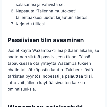
salasanasi ja vahvista se.
Napsauta ”Tallenna muutokset”
tallentaaksesi uudet kirjautumistietosi.
Kirjaudu tilillesi
Passiivisen tilin avaaminen
Jos et käytä Wazamba-tiliäsi pitkään aikaan, se
saatetaan siirtää passiiviseen tilaan. Tässä
tapauksessa ota yhteyttä Wazamba tukeen
chatin tai sähköpostin kautta. Tukihenkilöstö
tarkistaa pyyntösi nopeasti ja palauttaa tilisi,
jotta voit jälleen käyttää sivuston kaikkia
ominaisuuksia.