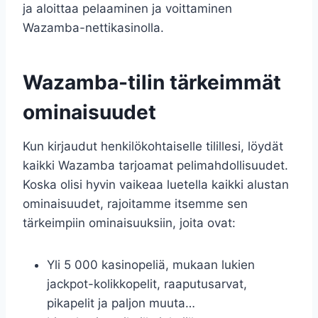
ja aloittaa pelaaminen ja voittaminen
Wazamba-nettikasinolla.
Wazamba-tilin tärkeimmät
ominaisuudet
Kun kirjaudut henkilökohtaiselle tilillesi, löydät
kaikki Wazamba tarjoamat pelimahdollisuudet.
Koska olisi hyvin vaikeaa luetella kaikki alustan
ominaisuudet, rajoitamme itsemme sen
tärkeimpiin ominaisuuksiin, joita ovat:
Yli 5 000 kasinopeliä, mukaan lukien
jackpot-kolikkopelit, raaputusarvat,
pikapelit ja paljon muuta…