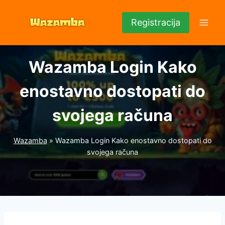
Skip
to
Registracija
content
Wazamba Login Kako
enostavno dostopati do
svojega računa
Wazamba
»
Wazamba Login Kako enostavno dostopati do
svojega računa