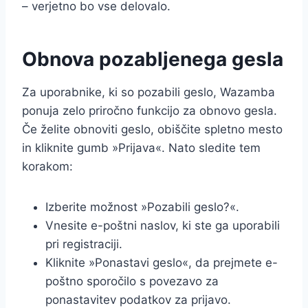
– verjetno bo vse delovalo.
Obnova pozabljenega gesla
Za uporabnike, ki so pozabili geslo, Wazamba
ponuja zelo priročno funkcijo za obnovo gesla.
Če želite obnoviti geslo, obiščite spletno mesto
in kliknite gumb »Prijava«. Nato sledite tem
korakom:
Izberite možnost »Pozabili geslo?«.
Vnesite e-poštni naslov, ki ste ga uporabili
pri registraciji.
Kliknite »Ponastavi geslo«, da prejmete e-
poštno sporočilo s povezavo za
ponastavitev podatkov za prijavo.