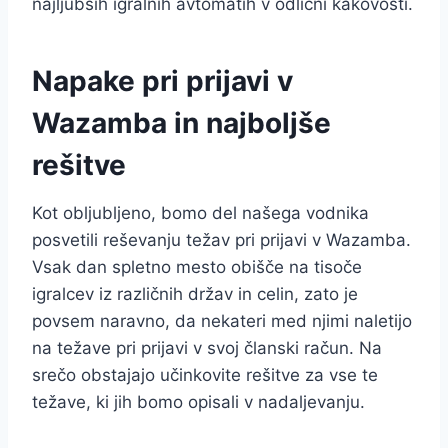
najljubših igralnih avtomatih v odlični kakovosti.
Napake pri prijavi v
Wazamba in najboljše
rešitve
Kot obljubljeno, bomo del našega vodnika
posvetili reševanju težav pri prijavi v Wazamba.
Vsak dan spletno mesto obišče na tisoče
igralcev iz različnih držav in celin, zato je
povsem naravno, da nekateri med njimi naletijo
na težave pri prijavi v svoj članski račun. Na
srečo obstajajo učinkovite rešitve za vse te
težave, ki jih bomo opisali v nadaljevanju.