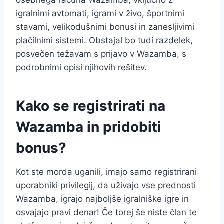
osebnega računa Wazamba, vključno z
igralnimi avtomati, igrami v živo, športnimi
stavami, velikodušnimi bonusi in zanesljivimi
plačilnimi sistemi. Obstajal bo tudi razdelek,
posvečen težavam s prijavo v Wazamba, s
podrobnimi opisi njihovih rešitev.
Kako se registrirati na
Wazamba in pridobiti
bonus?
Kot ste morda uganili, imajo samo registrirani
uporabniki privilegij, da uživajo vse prednosti
Wazamba, igrajo najboljše igralniške igre in
osvajajo pravi denar! Če torej še niste član te