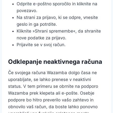
Odprite e-poštno sporočilo in kliknite na
povezavo.
Na strani za prijavo, ki se odpre, vnesite
geslo in ga potrdite.
Kliknite »Shrani spremembe«, da shranite
nove podatke za prijavo.
Prijavite se v svoj račun.
Odklepanje neaktivnega računa
Če svojega računa Wazamba dolgo časa ne
uporabljate, se lahko prenese v neaktivni
status. V tem primeru se obrnite na podporo
Wazamba prek klepeta ali e-pošte. Osebje
podpore bo hitro preverilo vašo zahtevo in
obnovilo vaš račun, da boste lahko ponovno