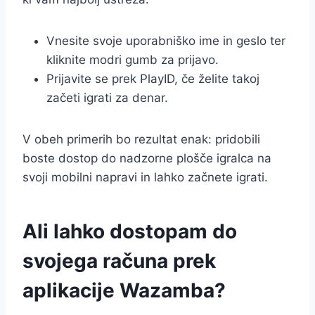
Vnesite svoje uporabniško ime in geslo ter
kliknite modri gumb za prijavo.
Prijavite se prek PlayID, če želite takoj
začeti igrati za denar.
V obeh primerih bo rezultat enak: pridobili
boste dostop do nadzorne plošče igralca na
svoji mobilni napravi in lahko začnete igrati.
Ali lahko dostopam do
svojega računa prek
aplikacije Wazamba?