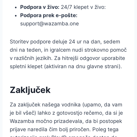
Podpora v živo:
24/7 klepet v živo:
Podpora prek e-pošte:
support@wazamba.one
Storitev podpore deluje 24 ur na dan, sedem
dni na teden, in igralcem nudi strokovno pomoč
v različnih jezikih. Za hitrejši odgovor uporabite
spletni klepet (aktiviran na dnu glavne strani).
Zaključek
Za zaključek našega vodnika (upamo, da vam
je bil všeč) lahko z gotovostjo rečemo, da si je
Wazamba močno prizadevala, da bi postopek
prijave naredila čim bolj priročen. Poleg tega