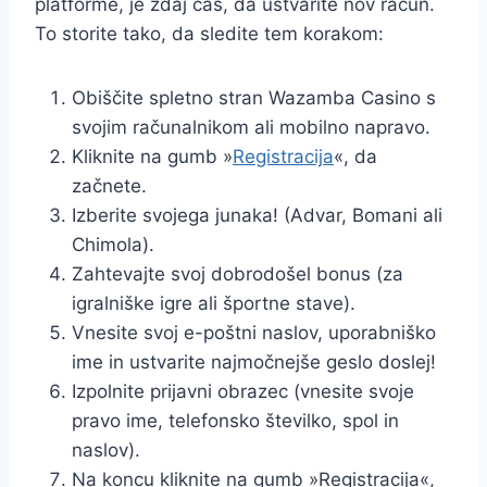
platforme, je zdaj čas, da ustvarite nov račun.
To storite tako, da sledite tem korakom:
Obiščite spletno stran Wazamba Casino s
svojim računalnikom ali mobilno napravo.
Kliknite na gumb »
Registracija
«, da
začnete.
Izberite svojega junaka! (Advar, Bomani ali
Chimola).
Zahtevajte svoj dobrodošel bonus (za
igralniške igre ali športne stave).
Vnesite svoj e-poštni naslov, uporabniško
ime in ustvarite najmočnejše geslo doslej!
Izpolnite prijavni obrazec (vnesite svoje
pravo ime, telefonsko številko, spol in
naslov).
Na koncu kliknite na gumb »Registracija«,