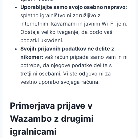
Uporabljajte samo svojo osebno napravo:
spletno igralništvo ni združljivo z
internetnimi kavarnami in javnim Wi-Fi-jem.
Obstaja veliko tveganje, da bodo vaši
podatki ukradeni.
Svojih prijavnih podatkov ne delite z
nikomer:
vaš račun pripada samo vam in ni
potrebe, da njegove podatke delite s
tretjimi osebami. Vi ste odgovorni za
vestno uporabo svojega računa.
Primerjava prijave v
Wazambo z drugimi
igralnicami