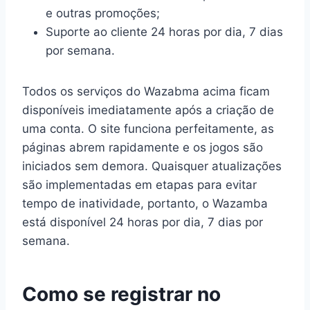
e outras promoções;
Suporte ao cliente 24 horas por dia, 7 dias
por semana.
Todos os serviços do Wazabma acima ficam
disponíveis imediatamente após a criação de
uma conta. O site funciona perfeitamente, as
páginas abrem rapidamente e os jogos são
iniciados sem demora. Quaisquer atualizações
são implementadas em etapas para evitar
tempo de inatividade, portanto, o Wazamba
está disponível 24 horas por dia, 7 dias por
semana.
Como se registrar no