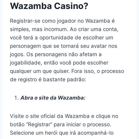
Wazamba Casino?
Registrar-se como jogador no Wazamba é
simples, mas incomum. Ao criar uma conta,
você terá a oportunidade de escolher um
personagem que se tornará seu avatar nos
jogos. Os personagens não afetam a
jogabilidade, então você pode escolher
qualquer um que quiser. Fora isso, o processo
de registro é bastante padrão:
Abra o site da Wazamba:
Visite o site oficial da Wazamba e clique no
botão “Registrar” para iniciar o processo.
Selecione um herói que irá acompanhá-lo