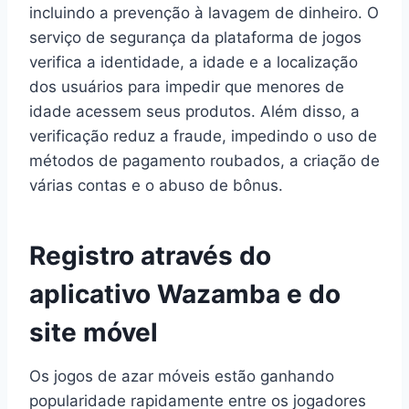
incluindo a prevenção à lavagem de dinheiro. O
serviço de segurança da plataforma de jogos
verifica a identidade, a idade e a localização
dos usuários para impedir que menores de
idade acessem seus produtos. Além disso, a
verificação reduz a fraude, impedindo o uso de
métodos de pagamento roubados, a criação de
várias contas e o abuso de bônus.
Registro através do
aplicativo Wazamba e do
site móvel
Os jogos de azar móveis estão ganhando
popularidade rapidamente entre os jogadores