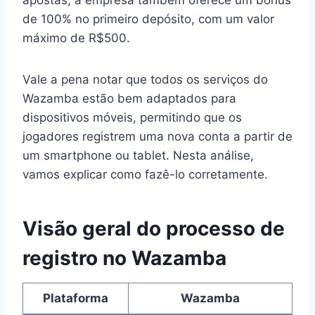
apostas, a empresa também oferece um bônus
de 100% no primeiro depósito, com um valor
máximo de R$500.
Vale a pena notar que todos os serviços do
Wazamba estão bem adaptados para
dispositivos móveis, permitindo que os
jogadores registrem uma nova conta a partir de
um smartphone ou tablet. Nesta análise,
vamos explicar como fazê-lo corretamente.
Visão geral do processo de
registro no Wazamba
Plataforma
Wazamba