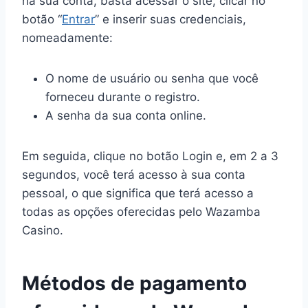
na sua conta, basta acessar o site, clicar no
botão “
Entrar
” e inserir suas credenciais,
nomeadamente:
O nome de usuário ou senha que você
forneceu durante o registro.
A senha da sua conta online.
Em seguida, clique no botão Login e, em 2 a 3
segundos, você terá acesso à sua conta
pessoal, o que significa que terá acesso a
todas as opções oferecidas pelo Wazamba
Casino.
Métodos de pagamento