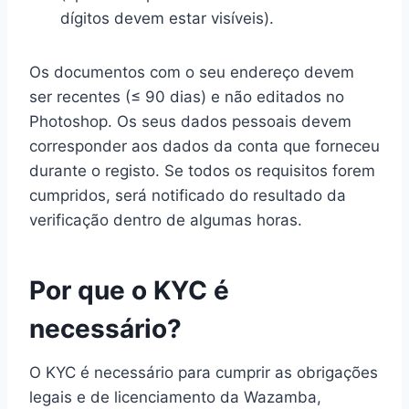
dígitos devem estar visíveis).
Os documentos com o seu endereço devem
ser recentes (≤ 90 dias) e não editados no
Photoshop. Os seus dados pessoais devem
corresponder aos dados da conta que forneceu
durante o registo. Se todos os requisitos forem
cumpridos, será notificado do resultado da
verificação dentro de algumas horas.
Por que o KYC é
necessário?
O KYC é necessário para cumprir as obrigações
legais e de licenciamento da Wazamba,